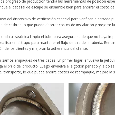
 progreso de producción tendrá las herramientas de posición espec
 que el cabezal de escape se ensamble bien para ahorrar el costo de 
so del dispositivo de verificación especial para verificar la entrada 
d de calibrar, lo que puede ahorrar costos de instalación y mejorar la 
nda ultrasónica limpió el tubo para asegurarse de que no haya impur
sea lisa sin el trapo para mantener el flujo de aire de la tubería. Ren
ón de los clientes y mejoran la adherencia del cliente.
izamos empaques de tres capas. En primer lugar, envuelva la película
 el brillo del producto. Luego envuelva el algodón perlado y la bols
el transporte, lo que puede ahorre costos de reempaque, mejore la sat