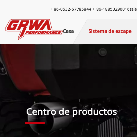
+ 86-
0532-67785844 + 86-18853290016
sal
Casa
Sistema de escape
Centro de productos