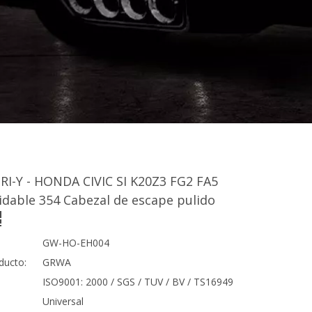
RI-Y - HONDA CIVIC SI K20Z3 FG2 FA5
idable 354 Cabezal de escape pulido
GW-HO-EH004
ducto:
GRWA
ISO9001: 2000 / SGS / TUV / BV / TS16949
Universal