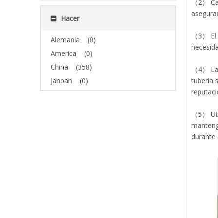
（2） Cada
asegurar
Hacer
（3） El u
Alemania
(0)
necesida
America
(0)
China
(358)
（4） La o
Janpan
(0)
tubería 
reputaci
（5） Util
mantenga
durante 