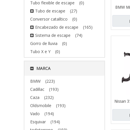
Tubo flexible de escape
(0)
BMW Min
Tubo de escape
(27)
inoxidab
Conversor catalítico
(0)
Encabezado de escape
(165)
Sistema de escape
(74)
Gorro de lluvia
(0)
Tubo X e Y
(0)
MARCA
BMW
(223)
Cadillac
(193)
Caza
(232)
Nissan 
Oldsmobile
(193)
Acero in
Vado
(194)
de es
Esquivar
(194)
todoterreno
(193)