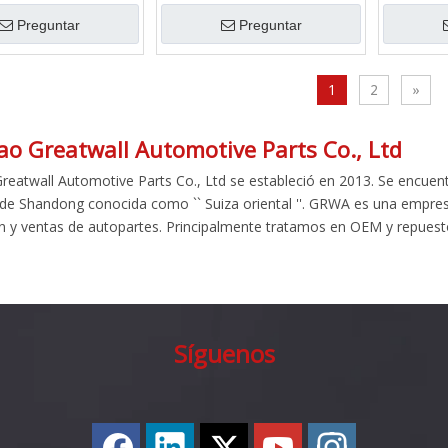
le 201 Tubo de escape
cepillado 1,5 mm bajante de
Acero ino
pulido espejo
escape BMW 328i 330i
de 
Preguntar
Preguntar
1
2
»
o Greatwall Automotive Parts Co., Ltd
reatwall Automotive Parts Co., Ltd se estableció en 2013. Se encuent
de Shandong conocida como `` Suiza oriental ''. GRWA es una empresa
n y ventas de autopartes. Principalmente tratamos en OEM y repues
Síguenos