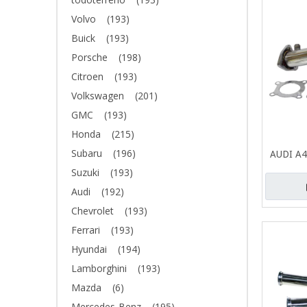
Volvo
(193)
Buick
(193)
Porsche
(198)
Citroen
(193)
Volkswagen
(201)
GMC
(193)
Honda
(215)
Subaru
(196)
AUDI A4
Acero in
Suzuki
(193)
de es
Audi
(192)
Chevrolet
(193)
Ferrari
(193)
Hyundai
(194)
Lamborghini
(193)
Mazda
(6)
Mercedes-Benz
(195)