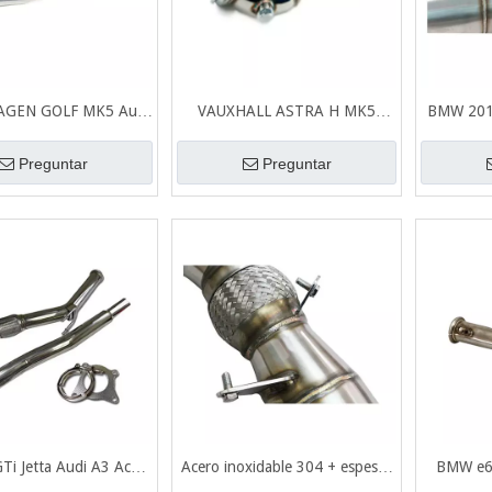
GEN GOLF MK5 Audi
VAUXHALL ASTRA H MK5
BMW 201
W Golf 5/6 Acero
Acero inoxidable 201 + Bajante
F20 F21 A
ble 201 + bajante de
de escape pulido espejo
espesor ce
Preguntar
Preguntar
e de pulido espejo
Ti Jetta Audi A3 Acero
Acero inoxidable 304 + espesor
BMW e6