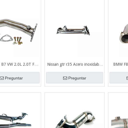
 B7 VW 2.0L 2.0T FSI
Nissan gtr r35 Acero inoxidable
BMW F8
oxidable 201 + bajante
201 + bajante de escape pulido
inoxid
cape pulido espejo
espejo
cepillado
Preguntar
Preguntar