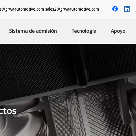
es@grwaautomotive.com
sales2@grwaautomotive.com
Sistema de admisión
Tecnología
Apoyo
ctos