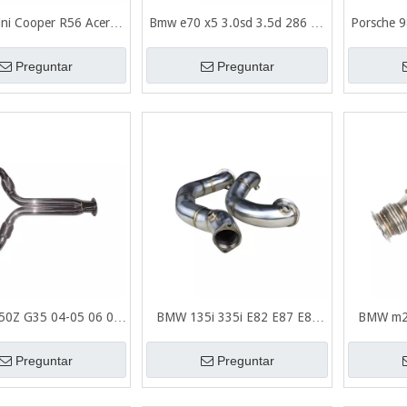
i Cooper R56 Acero
Bmw e70 x5 3.0sd 3.5d 286 hp
Porsche 9
le 304 tubo de escape
M57N2 Acero inoxidable 304 +
Doenpip
pulido espejo
bajante de escape cepillado
Preguntar
Preguntar
350Z G35 04-05 06 07
BMW 135i 335i E82 E87 E81
BMW m23
oxidable 201 + bajante
E90 E91 E92 N54 Acero
304 + 
cape pulido espejo
inoxidable 304 + espesor
Preguntar
Preguntar
cepillado 1,5 mm bajante de
escape