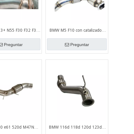
3+ N55 F30 F32 F33
BMW M5 F10 con catalizador,
cero inoxidable 304 +
Euro 4, Metal Carrier 200 cel
pillado 1.5mm bajante
Acero inoxidable 304 + bajante
Preguntar
Preguntar
de escape
de escape cepillado
0 e61 520d M47N2
BMW 116d 118d 120d 123d 1