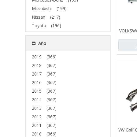
Mitsubishi
(199)
Nissan
(217)
Toyota
(196)
VOLKSWA
A3 V
Año
inoxida
escap
2019
(366)
2018
(367)
2017
(367)
2016
(367)
2015
(367)
2014
(367)
2013
(367)
2012
(367)
2011
(367)
VW Golf G
2010
(366)