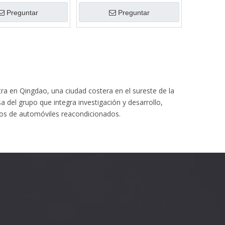
xidable 304 + bajante
serie Acero inoxidable 304 +
escape cepillado
bajante de escape cepillado
Preguntar
Preguntar
ra en Qingdao, una ciudad costera en el sureste de la
 del grupo que integra investigación y desarrollo,
tos de automóviles reacondicionados.