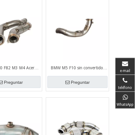
0 F82 M3 M4 Acero
BMW M5 F10 sin convertidor
e-mail
able 304 + espesor
catalítico Acero inoxidable 304
 1.5mm Tubo de escape
espesor cepillado 1,5 mm
Preguntar
Preguntar
teléfono
bajante de escape
WhatsApp