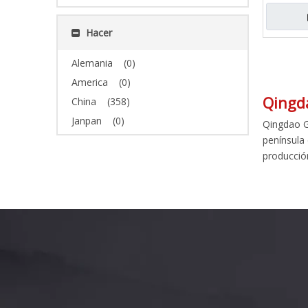
inoxidab
Hacer
Alemania
(0)
America
(0)
Qingda
China
(358)
Janpan
(0)
Qingdao G
península 
producció