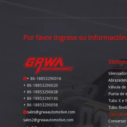
Por favor ingrese su información
Sistem
Silenciado
+ 86-18853290016

Abrazader
+ 86-18853290020
Válvula de
+ 86-18853290028
Punta de 
+ 86-18853290130
Tubo X e Y
+ 86-18853290058
Tubo flexi
sales@grwaautomotive.com

Tubo de e
sales2@grwaautomotive.com
Conversor c