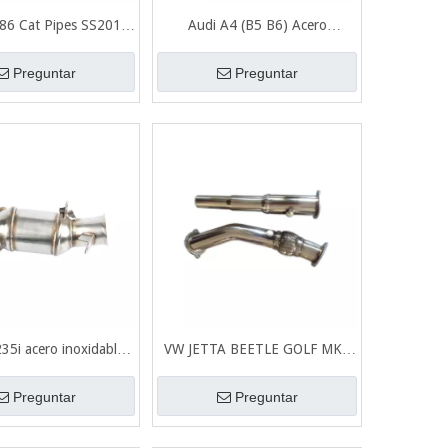
86 Cat Pipes SS201 +
Audi A4 (B5 B6) Acero
e de escape pulido
inoxidable 201+ Espejo Bajante
espejo
de escape pulido
Preguntar
Preguntar
5i acero inoxidable
VW JETTA BEETLE GOLF MK4
bajante de escape
1.8T GTI / GL Acero inoxidable
cepillado
201+ Espejo pulido
Preguntar
Preguntar