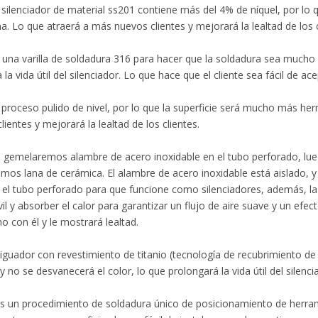
silenciador de material ss201 contiene más del 4% de níquel, por lo
a. Lo que atraerá a más nuevos clientes y mejorará la lealtad de los c
na varilla de soldadura 316 para hacer que la soldadura sea mucho 
la vida útil del silenciador. Lo que hace que el cliente sea fácil de ace
proceso pulido de nivel, por lo que la superficie será mucho más he
lientes y mejorará la lealtad de los clientes.
 gemelaremos alambre de acero inoxidable en el tubo perforado, lue
mos lana de cerámica. El alambre de acero inoxidable está aislado, y l
 el tubo perforado para que funcione como silenciadores, además, la 
l y absorber el calor para garantizar un flujo de aire suave y un efecto
ho con él y le mostrará lealtad.
iguador con revestimiento de titanio (tecnología de recubrimiento de i
e y no se desvanecerá el color, lo que prolongará la vida útil del silenc
un procedimiento de soldadura único de posicionamiento de herramie