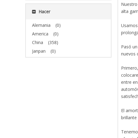
Nuestro 
alta gam
Hacer
Alemania
(0)
Usamos u
prolonga 
America
(0)
China
(358)
Pasó un 
Janpan
(0)
nuevos c
Primero,
colocare
entre en
automóvi
satisfec
El amort
brillant
Tenemos 