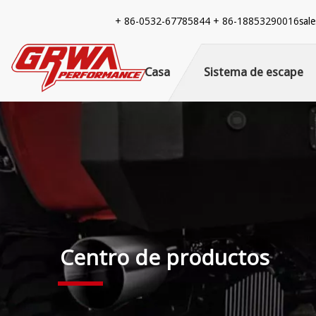
+ 86-
0532-67785844 + 86-18853290016
sal
Casa
Sistema de escape
Centro de productos