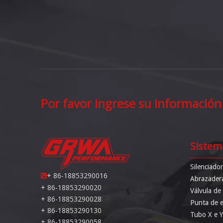
Por favor ingrese su información
Sistem
Silenciado
+ 86-18853290016

Abrazader
+ 86-18853290020
Válvula de
+ 86-18853290028
Punta de 
+ 86-18853290130
Tubo X e Y
+ 86-18853290058