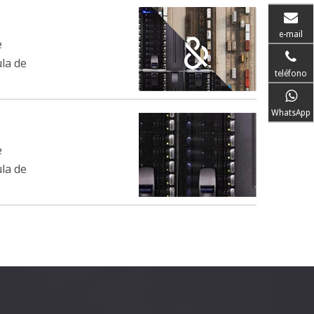
e-mail
e
la de
teléfono
WhatsApp
e
la de