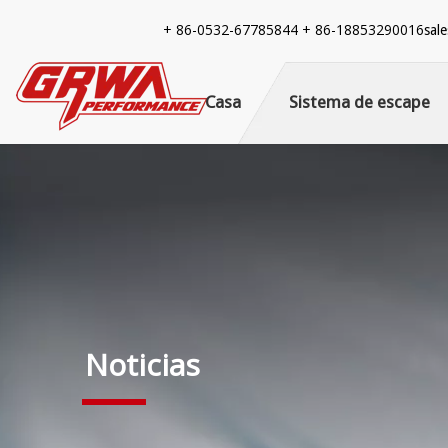
+ 86-
0532-67785844 + 86-18853290016
sal
Casa
Sistema de escape
Noticias