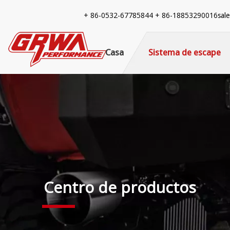
+ 86-
0532-67785844 + 86-18853290016
sal
Casa
Sistema de escape
Centro de productos