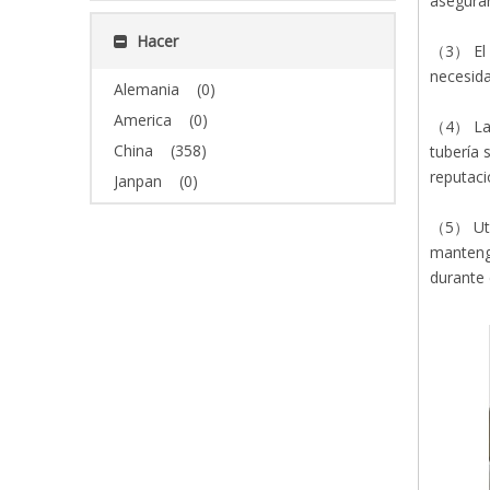
asegurar
Hacer
（3） El u
necesida
Alemania
(0)
America
(0)
（4） La o
China
(358)
tubería 
reputaci
Janpan
(0)
（5） Util
mantenga
durante 