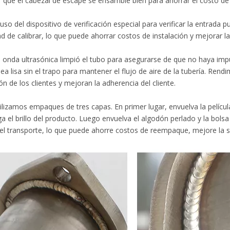
 que el cabezal de escape se ensamble bien para ahorrar el costo de 
so del dispositivo de verificación especial para verificar la entrada 
d de calibrar, lo que puede ahorrar costos de instalación y mejorar la 
nda ultrasónica limpió el tubo para asegurarse de que no haya impur
sea lisa sin el trapo para mantener el flujo de aire de la tubería. Ren
ón de los clientes y mejoran la adherencia del cliente.
izamos empaques de tres capas. En primer lugar, envuelva la película
 el brillo del producto. Luego envuelva el algodón perlado y la bols
el transporte, lo que puede ahorre costos de reempaque, mejore la sat