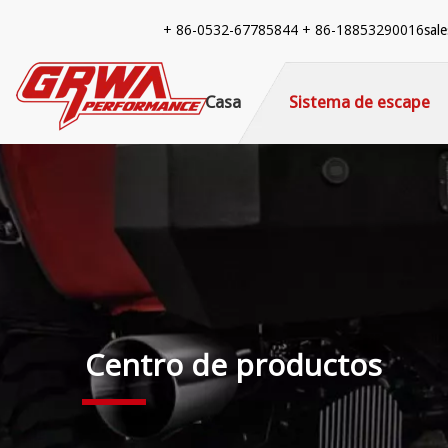
+ 86-
0532-67785844 + 86-18853290016
sal
Casa
Sistema de escape
Centro de productos