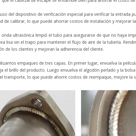
 que el cabezal de escape se ensamble bien para ahorrar el costo de 
so del dispositivo de verificación especial para verificar la entrada 
d de calibrar, lo que puede ahorrar costos de instalación y mejorar la 
nda ultrasónica limpió el tubo para asegurarse de que no haya impur
sea lisa sin el trapo para mantener el flujo de aire de la tubería. Ren
ón de los clientes y mejoran la adherencia del cliente.
izamos empaques de tres capas. En primer lugar, envuelva la película
 el brillo del producto. Luego envuelva el algodón perlado y la bols
el transporte, lo que puede ahorre costos de reempaque, mejore la sat