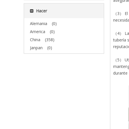
asegurar
Hacer
（3） El u
necesida
Alemania
(0)
America
(0)
（4） La o
China
(358)
tubería 
reputaci
Janpan
(0)
（5） Util
mantenga
durante 