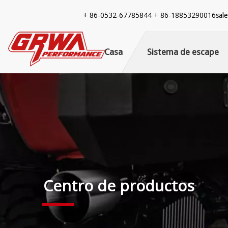
+ 86-
0532-67785844 + 86-18853290016
sal
Casa
Sistema de escape
Centro de productos