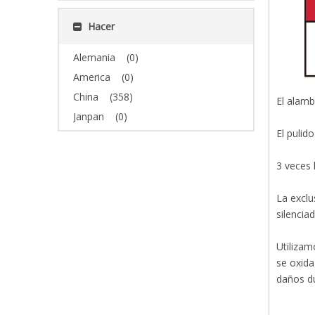
Hacer
Alemania
(0)
America
(0)
China
(358)
El alamb
Janpan
(0)
El pulid
3 veces 
La exclu
silenciad
Utilizam
se oxida
daños du