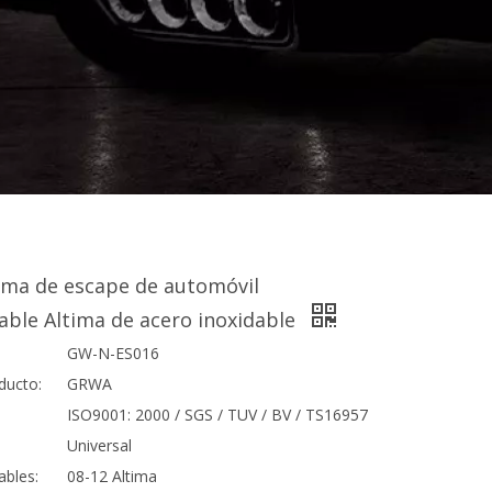
ema de escape de automóvil
able Altima de acero inoxidable
GW-N-ES016
ducto:
GRWA
ISO9001: 2000 / SGS / TUV / BV / TS16957
Universal
ables:
08-12 Altima