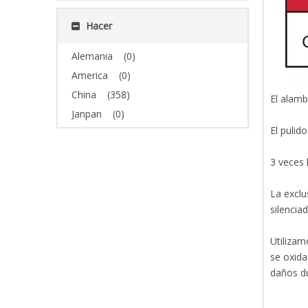
Hacer
Alemania
(0)
America
(0)
China
(358)
El alamb
Janpan
(0)
El pulid
3 veces 
La exclu
silenciad
Utilizam
se oxida
daños du