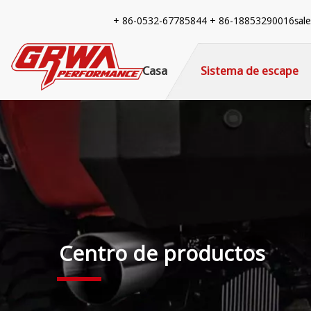
+ 86-
0532-67785844 + 86-18853290016
sal
Casa
Sistema de escape
Centro de productos