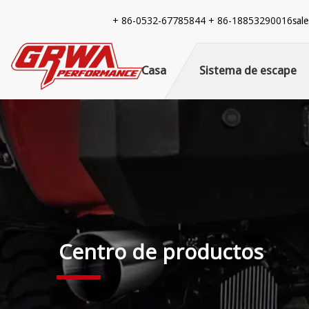
+ 86-
0532-67785844 + 86-18853290016
sal
Casa
Sistema de escape
Centro de productos