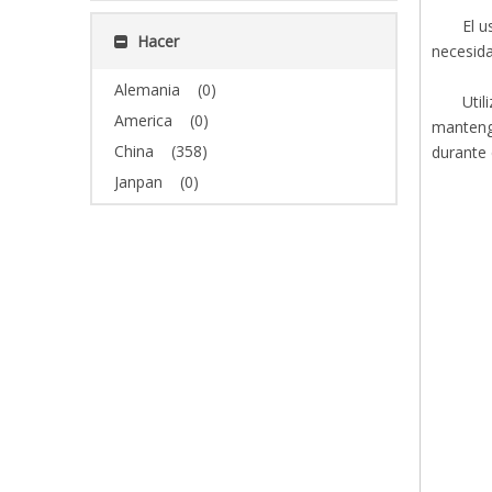
El u
Hacer
necesida
Alemania
(0)
Util
America
(0)
mantenga
China
(358)
durante 
Janpan
(0)