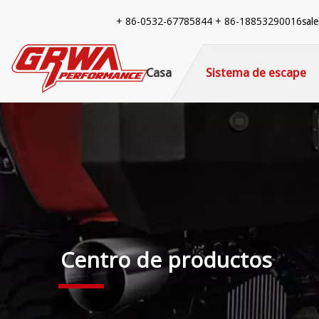
+ 86-
0532-67785844 + 86-18853290016
sal
Casa
Sistema de escape
Centro de productos